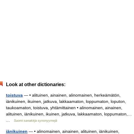
Look at other dictionaries:
toistuva
— • alituinen, ainainen, alinomainen, herkeämätön,
iänikuinen, ikuinen, jatkuva, lakkaamaton, loppumaton, loputon,
taukoamaton, toistuva, yhtämittainen • alinomainen, ainainen,
alituinen, iänikuinen, ikuinen, jatkuva, lakkaamaton, loppumaton,…
…
Suomi sanakirja synonyymejä
iänikuinen
— • alinomainen, ainainen, alituinen, iänikuinen,