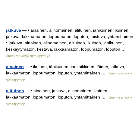
jatkuva
— • ainainen, alinomainen, alituinen, iänikuinen, ikuinen,
jatkuva, lakkaamaton, loppumaton, loputon, toistuva, yhtämittainen
• jatkuva, ainainen, alinomainen, alituinen, ikuinen, iänikuinen,
keskeytymätön, kestävä, lakkaamaton, loppumaton, loputon …
Suomi sanakirja synonyymejä
ainainen
— • ikuinen, iänikuinen, iankaikkinen, iäinen, jatkuva,
lakkaamaton, loppumaton, loputon, yhtämittainen …
Suomi sanakirja
synonyymejä
alituinen
— • ainainen, jatkuva, alinomainen, ikuinen,
lakkaamaton, loppumaton, loputon, yhtämittainen …
Suomi sanakirja
synonyymejä