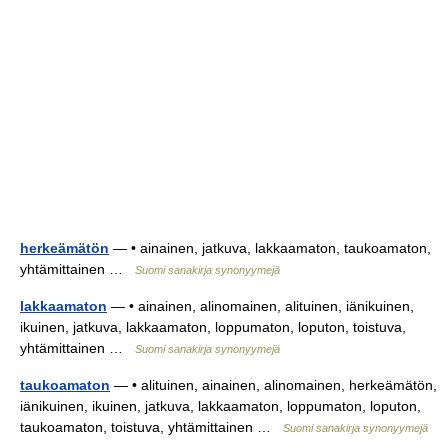
herkeämätön
— • ainainen, jatkuva, lakkaamaton, taukoamaton,
yhtämittainen …
Suomi sanakirja synonyymejä
lakkaamaton
— • ainainen, alinomainen, alituinen, iänikuinen,
ikuinen, jatkuva, lakkaamaton, loppumaton, loputon, toistuva,
yhtämittainen …
Suomi sanakirja synonyymejä
taukoamaton
— • alituinen, ainainen, alinomainen, herkeämätön,
iänikuinen, ikuinen, jatkuva, lakkaamaton, loppumaton, loputon,
taukoamaton, toistuva, yhtämittainen …
Suomi sanakirja synonyymejä