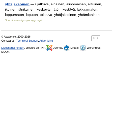
yhtäjaksoinen
— • jatkuva, ainainen, alinomainen, alituinen,
ikuinen, iänikuinen, keskeytymätön, kestävä, lakkaamaton,
loppumaton, loputon, toistuva, yhtäjaksoinen, yhtämittainen …
Suomi sanakirja synonyymejä
© Academic, 2000-2026
18+
Contact us:
Technical Support
,
Advertising
Dictionaries export
, created on PHP,
Joomla,
Drupal,
WordPress,
MODx.