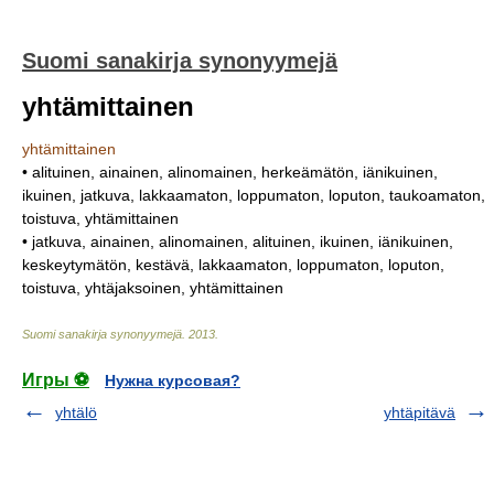
Suomi sanakirja synonyymejä
yhtämittainen
yhtämittainen
• alituinen, ainainen, alinomainen, herkeämätön, iänikuinen,
ikuinen, jatkuva, lakkaamaton, loppumaton, loputon, taukoamaton,
toistuva, yhtämittainen
• jatkuva, ainainen, alinomainen, alituinen, ikuinen, iänikuinen,
keskeytymätön, kestävä, lakkaamaton, loppumaton, loputon,
toistuva, yhtäjaksoinen, yhtämittainen
Suomi sanakirja synonyymejä
.
2013
.
Игры ⚽
Нужна курсовая?
yhtälö
yhtäpitävä